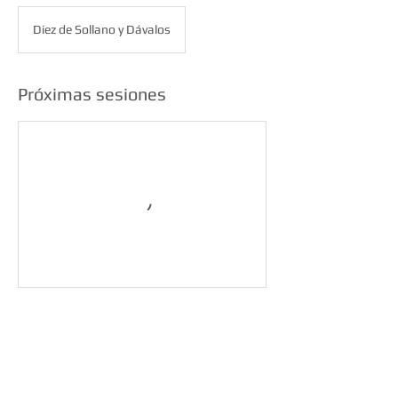
Diez de Sollano y Dávalos
Próximas sesiones
Datos de contacto
Diez de Sollano y Dávalos 58, Zona Centro,
San Miguel de Allende, Guanajuato, Mexico
Whatsapp 4151133265